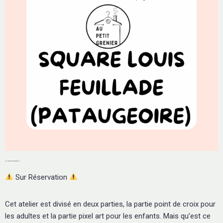
24 Juillet et 25 Août - Point de Croix et Pixel Art
Sur Réservation
Cet atelier est divisé en deux parties, la partie point de croix pour
les adultes et la partie pixel art pour les enfants. Mais qu’est ce