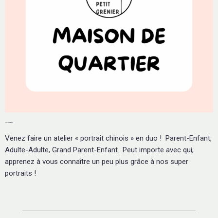
17 juillet - Portrait Chinois
Venez faire un atelier « portrait chinois » en duo ! Parent-Enfant,
Adulte-Adulte, Grand Parent-Enfant.. Peut importe avec qui,
apprenez à vous connaître un peu plus grâce à nos super
portraits !