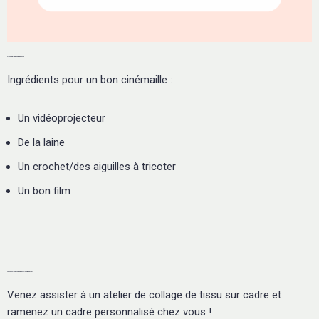
21 Août - Atelier Crochet et Cinémaille
Ingrédients pour un bon cinémaille :
Un vidéoprojecteur
De la laine
Un crochet/des aiguilles à tricoter
Un bon film
28 Août - Collage sur Cadre - Avec la Boîte à Récup' !
Venez assister à un atelier de collage de tissu sur cadre et
ramenez un cadre personnalisé chez vous !