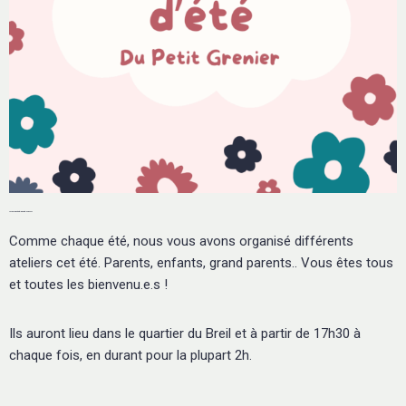
Les Différents Ateliers d'été - par Charly
Comme chaque été, nous vous avons organisé différents
ateliers cet été. Parents, enfants, grand parents.. Vous êtes tous
et toutes les bienvenu.e.s !
Ils auront lieu dans le quartier du Breil et à partir de 17h30 à
chaque fois, en durant pour la plupart 2h.