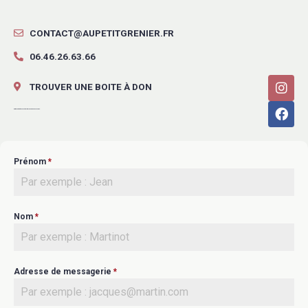
CONTACT@AUPETITGRENIER.FR
06.46.26.63.66
TROUVER UNE BOITE À DON
Retrouvez toutes nos actualités sur les réseaux sociaux.
Prénom
*
Nom
*
Adresse de messagerie
*