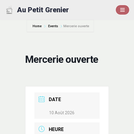
Au Petit Grenier
Aller
au
Home
Events
Mercerie ouverte
contenu
Mercerie ouverte
DATE
10 Août 2026
HEURE