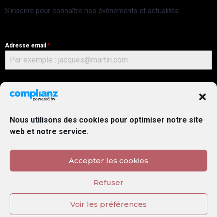
S’inscrire pour connaître nos événements et actualités.
Adresse email
*
GDPR
*
Oui, j’accepte la
politique de confidentialité
et les
conditions
générales
.
Nous utilisons des cookies pour optimiser notre site
web et notre service.
S’abonner
Accepter les cookies
Refuser
Site développé par
Maryse
• Copyright© Au Petit Grenier
Voir les préférences
Mentions légales